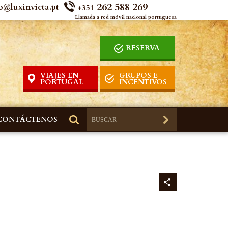
262 588 269
o@luxinvicta.pt
+351
Llamada a red móvil nacional portuguesa
RESERVA
VIAJES EN
GRUPOS E
PORTUGAL
INCENTIVOS
CONTÁCTENOS