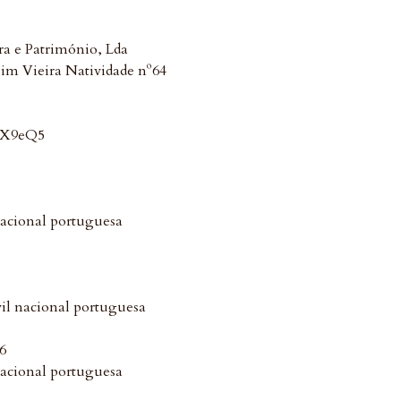
ra e Património, Lda
uim Vieira Natividade nº64
s/X9eQ5
nacional portuguesa
il nacional portuguesa
6
nacional portuguesa