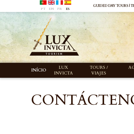
GUIDED DAY TOURS | TR
PT
EN
FR
ES
LUX
TOURS /
A
INÍCIO
INVICTA
VIAJES
CONTÁCTEN