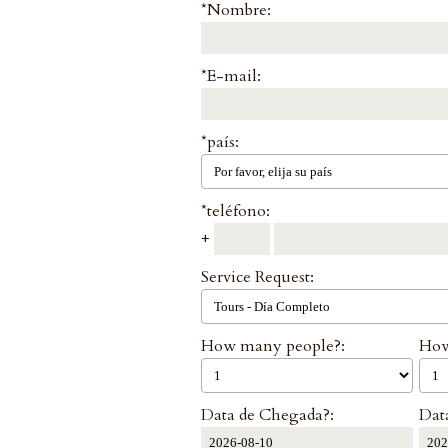
*Nombre:
*E-mail:
*país:
*teléfono:
+
Service Request:
How many people?:
How
Data de Chegada?:
Data