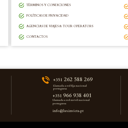
TÉRMINOS Y CONDICIONES
POLÍTICAS DE PRIVACIDAD
AGENCIAS DE VIAJES & TOUR OPERATORS
CONTACTOS
262 588 269
+351
Llamada a red fija nacional
portuguesa
966 938 401
+351
Llamada a red móvil nacional
portuguesa
info@luxinvicta.pt