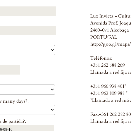
Lux Invicta - Cultu
Avenida Prof, Joaq
2460-071 Alcobaça
PORTUGAL
http://goo.gl/map
Teléfonos:
+351 262 588 269
Llamada a red fija 
+351 966 938 401*
+351 963 809 988 *
*Llamada a red móv
 many days?:
Fax:+351 262 282 80
 de partida?:
Llamada a red fija 