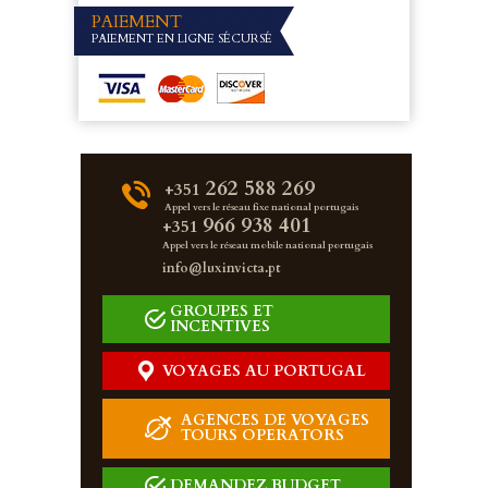
PAIEMENT
PAIEMENT EN LIGNE SÉCURSÉ
262 588 269
+351
Appel vers le réseau fixe national portugais
966 938 401
+351
Appel vers le réseau mobile national portugais
info@luxinvicta.pt
GROUPES ET
INCENTIVES
VOYAGES AU PORTUGAL
AGENCES DE VOYAGES
TOURS OPERATORS
DEMANDEZ BUDGET