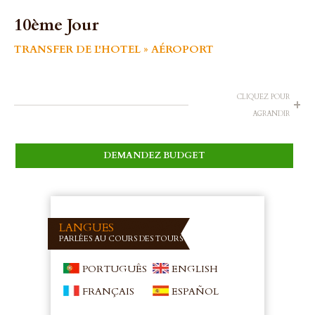
10ème Jour
TRANSFER DE L'HOTEL » AÉROPORT
CLIQUEZ POUR
+
AGRANDIR
DEMANDEZ BUDGET
LANGUES
PARLÉES AU COURS DES TOURS
PORTUGUÊS
ENGLISH
FRANÇAIS
ESPAÑOL