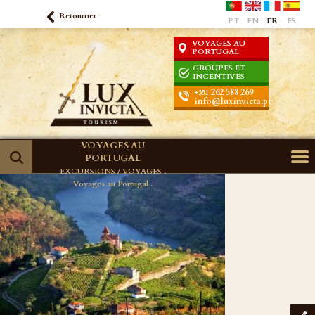
Retourner
PT
EN
FR
ES
VOYAGES AU
PORTUGAL
GROUPES ET
INCENTIVES
262 588 269
+351
info@luxinvicta.pt
VOYAGES AU
PORTUGAL
EXCURSIONS / VOYAGES .
Voyages au Portugal .