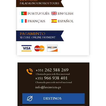
FALADAS NOS NOSSOS TOURS
PORTUGUÊS
ENGLISH
FRANÇAIS
ESPAÑOL
PAGAMENTO
SECURE ONLINE PAYMENT
262 588 269
+351
Chamada para rede fixa nacional
966 938 401
+351
Chamada para rede móvel nacional
info@luxinvicta.pt
DESTINOS