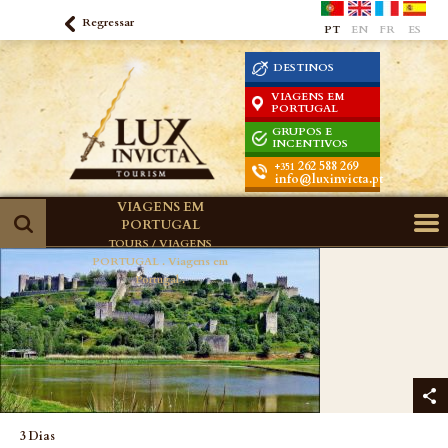
Regressar
PT
EN
FR
ES
DESTINOS
VIAGENS EM
PORTUGAL
GRUPOS E
INCENTIVOS
262 588 269
+351
info@luxinvicta.pt
VIAGENS EM
PORTUGAL
TOURS / VIAGENS
PORTUGAL .
Viagens em
Portugal .
3 Dias