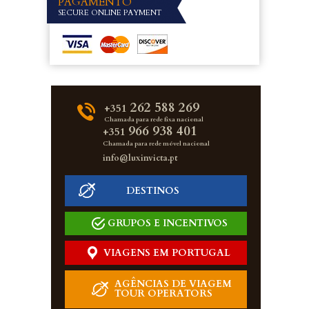
PAGAMENTO
SECURE ONLINE PAYMENT
262 588 269
+351
Chamada para rede fixa nacional
966 938 401
+351
Chamada para rede móvel nacional
info@luxinvicta.pt
DESTINOS
GRUPOS E INCENTIVOS
VIAGENS EM PORTUGAL
AGÊNCIAS DE VIAGEM
TOUR OPERATORS