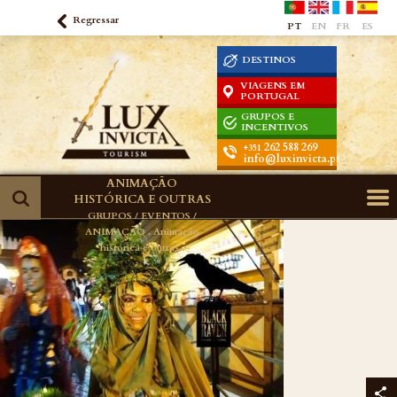
Regressar
PT
EN
FR
ES
DESTINOS
VIAGENS EM
PORTUGAL
GRUPOS E
INCENTIVOS
262 588 269
+351
info@luxinvicta.pt
ANIMAÇÃO
HISTÓRICA E OUTRAS
GRUPOS / EVENTOS /
ANIMAÇÃO .
Animação
histórica e outras .